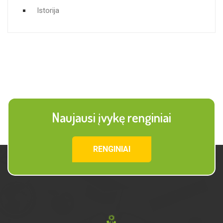
Istorija
Naujausi įvykę renginiai
RENGINIAI