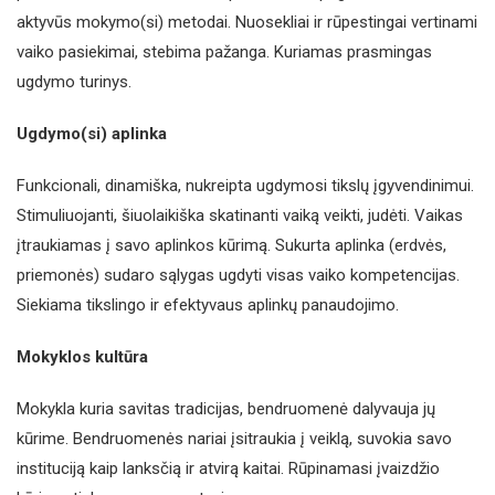
aktyvūs mokymo(si) metodai. Nuosekliai ir rūpestingai vertinami
vaiko pasiekimai, stebima pažanga. Kuriamas prasmingas
ugdymo turinys.
Ugdymo(si) aplinka
Funkcionali, dinamiška, nukreipta ugdymosi tikslų įgyvendinimui.
Stimuliuojanti, šiuolaikiška skatinanti vaiką veikti, judėti. Vaikas
įtraukiamas į savo aplinkos kūrimą. Sukurta aplinka (erdvės,
priemonės) sudaro sąlygas ugdyti visas vaiko kompetencijas.
Siekiama tikslingo ir efektyvaus aplinkų panaudojimo.
Mokyklos kultūra
Mokykla kuria savitas tradicijas, bendruomenė dalyvauja jų
kūrime. Bendruomenės nariai įsitraukia į veiklą, suvokia savo
instituciją kaip lanksčią ir atvirą kaitai. Rūpinamasi įvaizdžio