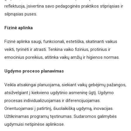
reflektuoja, įsivertina savo pedagoginės praktikos stipriąsias ir
silpnąsias puses.
Fizinė aplinka
Fizinė aplinka saugi, funkcionali, estetiška, skatinanti vaikus
veikti, tyrinėti ir atrasti. Tenkina vaiko fizinius, protinius ir
emocinius poreikius, atitinka vaikų amžių ir higienos normas.
Ugdymo proceso planavimas
Veikla atsakingai planuojama, siekiant vaikų gebėjimų pažangos,
atsižvelgiant į kiekvieno ugdytinio asmeninę ūgtį. Ugdymo
procesas individualizuojamas ir diferencijuojamas.
Orientuojamasi į patirtinį, šiuolaikišką ugdymą, inovacijas.
Užtikrinamas programų tęstinumas. Sudaromos galimybės
ugdymuisi netipinėse aplinkose.