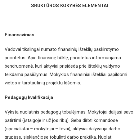
SRUKTŪROS KOKYBĖS ELEMENTAI
Finansavimas
Vadovai tikslingai numato finansinių išteklių paskirstymo
prioritetus. Apie finansinę būklę, prioritetus informuojama
bendruomenė, kuri aktyviai prisideda prie išteklių valdymo
teikdama pasiūlymus. Mokyklos finansiniai ištekliai papildomi
vietos ir tarptautinių projektų lėšomis.
Pedagogų kvalifikacija
Vyksta nuolatinis pedagogų tobulėjimas. Mokytojai dalijasi savo
patirtimi (įstaigoje ir už jos ribų). Geba dirbti komandose
(specialistai – mokytojai – tėvai), aktyviai dalyvauja darbo
grupėse, siekiančiose tobulinti darbo praktiką. Nuolat