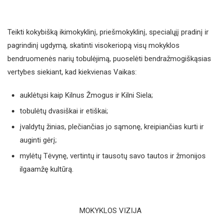
Teikti kokybišką ikimokyklinį, priešmokyklinį, specialųjį pradinį ir
pagrindinį ugdymą, skatinti visokeriopą visų mokyklos
bendruomenės narių tobulėjimą, puoselėti bendražmogiškąsias
vertybes siekiant, kad kiekvienas Vaikas:
auklėtųsi kaip Kilnus Žmogus ir Kilni Siela;
tobulėtų dvasiškai ir etiškai;
įvaldytų žinias, plečiančias jo sąmonę, kreipiančias kurti ir
auginti gėrį;
mylėtų Tėvynę, vertintų ir tausotų savo tautos ir žmonijos
ilgaamžę kultūrą.
MOKYKLOS VIZIJA