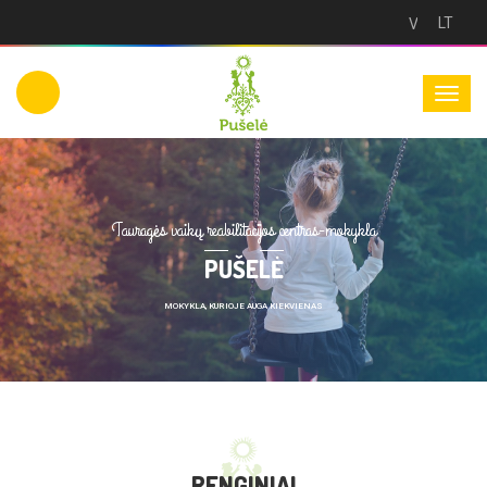
LT
Versija
neįgaliesie
Tauragės vaikų reabilitacijos centras-mokykla
PUŠELĖ
MOKYKLA, KURIOJE AUGA KIEKVIENAS
RENGINIAI