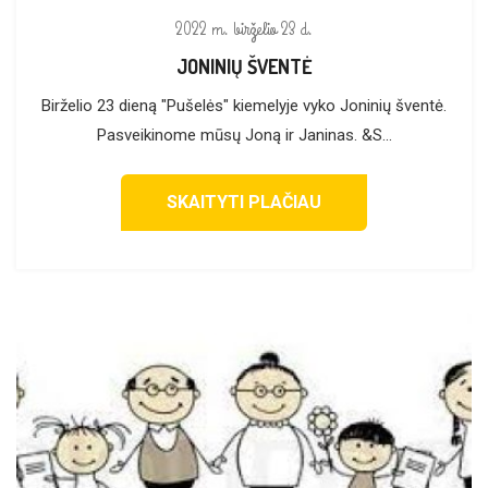
2022 m. birželio 23 d.
JONINIŲ ŠVENTĖ
Birželio 23 dieną "Pušelės" kiemelyje vyko Joninių šventė.
Pasveikinome mūsų Joną ir Janinas. &S...
SKAITYTI PLAČIAU