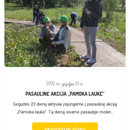
2022 m. gegužės 23 d.
PASAULINĖ AKCIJA „PAMOKA LAUKE“
Gegužės 23 dieną aktyviai įsijungėme į pasaulinę akciją
,,Pamoka lauke“. Tą dieną visame pasaulyje mokin...
SKAITYTI PLAČIAU