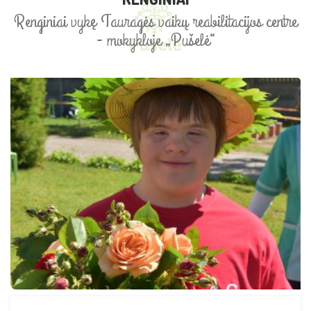
Renginiai vykę Tauragės vaikų reabilitacijos centre
- mokykloje „Pušelė“