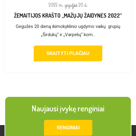
2022 m. gegužės 20 d.
ŽEMAITIJOS KRAŠTO „MAŽŲJŲ ŽAIDYNĖS 2022“
Gegužės 20 dieną ikimokyklinio ugdymo vaikų grupių
„Širdukų“ ir „Varpelių“ kom...
SKAITYTI PLAČIAU
Naujausi įvykę renginiai
RENGINIAI