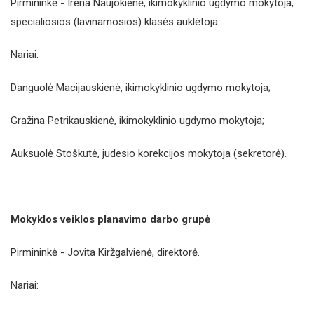
Pirmininkė - Irena Naujokienė, ikimokyklinio ugdymo mokytoja,
specialiosios (lavinamosios) klasės auklėtoja.
Nariai:
Danguolė Macijauskienė, ikimokyklinio ugdymo mokytoja;
Gražina Petrikauskienė, ikimokyklinio ugdymo mokytoja;
Auksuolė Stoškutė, judesio korekcijos mokytoja (sekretorė).
Mokyklos veiklos planavimo darbo grupė
Pirmininkė - Jovita Kiržgalvienė, direktorė.
Nariai: