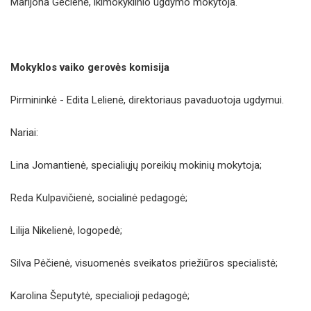
Marijona Gečienė, ikimokyklinio ugdymo mokytoja.
Mokyklos vaiko gerovės komisija
Pirmininkė - Edita Lelienė, direktoriaus pavaduotoja ugdymui.
Nariai:
Lina Jomantienė, specialiųjų poreikių mokinių mokytoja;
Reda Kulpavičienė, socialinė pedagogė;
Lilija Nikelienė, logopedė;
Silva Pėčienė, visuomenės sveikatos priežiūros specialistė;
Karolina Šeputytė, specialioji pedagogė;