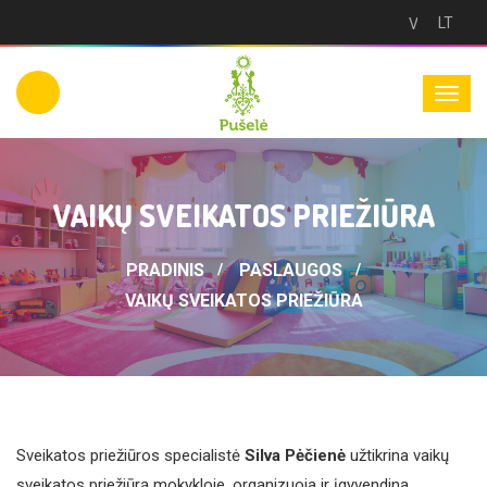
LT
Versija
neįgaliesie
VAIKŲ SVEIKATOS PRIEŽIŪRA
PRADINIS
PASLAUGOS
VAIKŲ SVEIKATOS PRIEŽIŪRA
Sveikatos priežiūros specialistė
Silva Pėčienė
užtikrina vaikų
sveikatos priežiūrą mokykloje, organizuoja ir įgyvendina