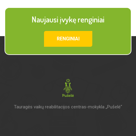
Naujausi įvykę renginiai
RENGINIAI
Tauragės vaikų reabilitacijos centras-mokykla „Pušelė“