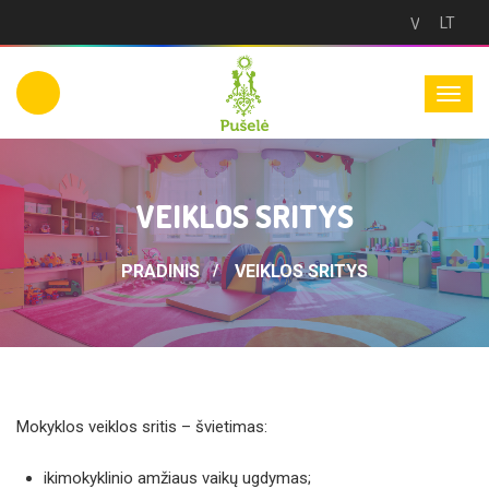
LT
Versija
neįgaliesie
VEIKLOS SRITYS
PRADINIS
VEIKLOS SRITYS
Mokyklos veiklos sritis – švietimas:
ikimokyklinio amžiaus vaikų ugdymas;