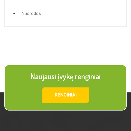
Nuorodos
Naujausi įvykę renginiai
RENGINIAI