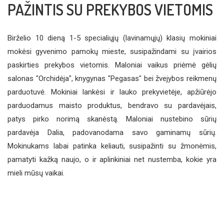
PAŽINTIS SU PREKYBOS VIETOMIS
Birželio 10 dieną 1-5 specialiųjų (lavinamųjų) klasių mokiniai
mokėsi gyvenimo pamokų mieste, susipažindami su įvairios
paskirties prekybos vietomis. Maloniai vaikus priėmė gėlių
salonas "Orchidėja", knygynas "Pegasas" bei žvejybos reikmenų
parduotuvė. Mokiniai lankėsi ir lauko prekyvietėje, apžiūrėjo
parduodamus maisto produktus, bendravo su pardavėjais,
patys pirko norimą skanėstą. Maloniai nustebino sūrių
pardavėja Dalia, padovanodama savo gaminamų sūrių.
Mokinukams labai patinka keliauti, susipažinti su žmonėmis,
pamatyti kažką naujo, o ir aplinkiniai net nustemba, kokie yra
mieli mūsų vaikai.