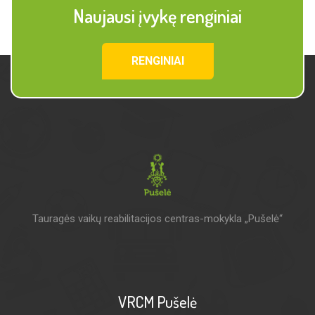
Naujausi įvykę renginiai
RENGINIAI
Tauragės vaikų reabilitacijos centras-mokykla „Pušelė“
VRCM Pušelė