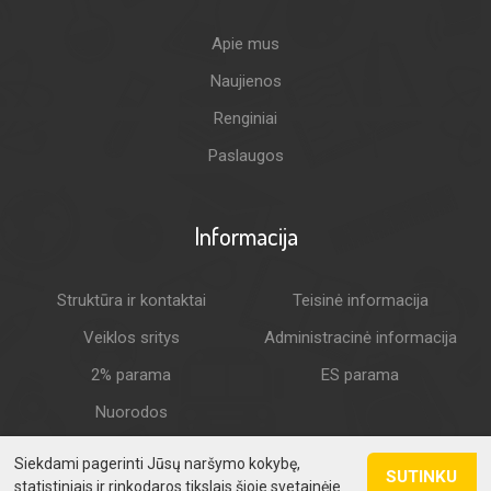
Apie mus
Naujienos
Renginiai
Paslaugos
Informacija
Struktūra ir kontaktai
Teisinė informacija
Veiklos sritys
Administracinė informacija
2% parama
ES parama
Nuorodos
Siekdami pagerinti Jūsų naršymo kokybę,
SUTINKU
statistiniais ir rinkodaros tikslais šioje svetainėje