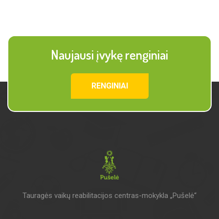
Naujausi įvykę renginiai
RENGINIAI
Tauragės vaikų reabilitacijos centras-mokykla „Pušelė“