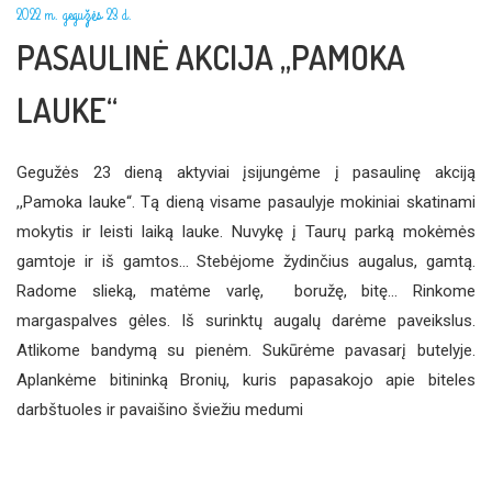
2022 m. gegužės 23 d.
PASAULINĖ AKCIJA „PAMOKA
LAUKE“
Gegužės 23 dieną aktyviai įsijungėme į pasaulinę akciją
,,Pamoka lauke“. Tą dieną visame pasaulyje mokiniai skatinami
mokytis ir leisti laiką lauke. Nuvykę į Taurų parką mokėmės
gamtoje ir iš gamtos... Stebėjome žydinčius augalus, gamtą.
Radome slieką, matėme varlę, boružę, bitę... Rinkome
margaspalves gėles. Iš surinktų augalų darėme paveikslus.
Atlikome bandymą su pienėm. Sukūrėme pavasarį butelyje.
Aplankėme bitininką Bronių, kuris papasakojo apie biteles
darbštuoles ir pavaišino šviežiu medumi