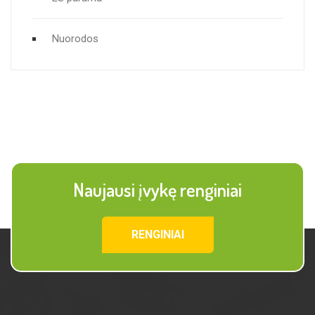
Nuorodos
Naujausi įvykę renginiai
RENGINIAI