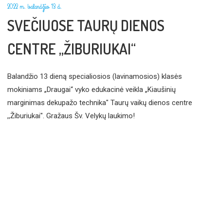
2022 m. balandžio 13 d.
SVEČIUOSE TAURŲ DIENOS
CENTRE „ŽIBURIUKAI“
Balandžio 13 dieną specialiosios (lavinamosios) klasės
mokiniams „Draugai“ vyko edukacinė veikla „Kiaušinių
marginimas dekupažo technika" Taurų vaikų dienos centre
,,Žiburiukai". Gražaus Šv. Velykų laukimo!